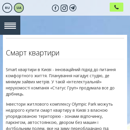
RU
UA
Смарт квартири
Smart квартири в Києві - інноваційний підхід до питання
комфортного життя. Планування нагадує студію, де
мінімум зайвих метрів. У такій «інтелектуальній»
нерухомості компанія «Статус Груп» продумала все до
дрібниць.
Інвестори житлового комплексу Olympic Park можуть
недорого купити смарт квартиру в Києві з власною
упорядкованою територією - зонами відпочинку,
паркінгом, автостоянкою, двором без машин і
футбольним полем, яке на зиму переобладнано під