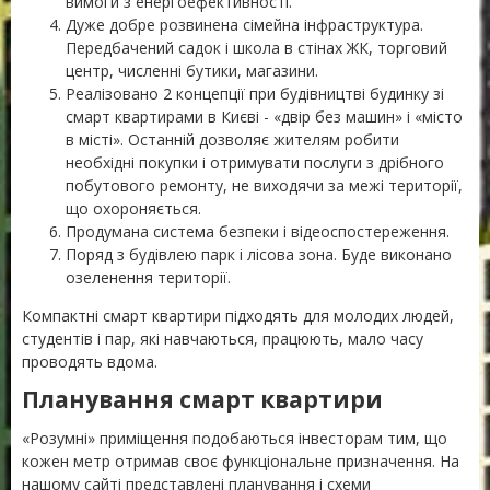
вимоги з енергоефективності.
Дуже добре розвинена сімейна інфраструктура.
Передбачений садок і школа в стінах ЖК, торговий
центр, численні бутики, магазини.
Реалізовано 2 концепції при будівництві будинку зі
смарт квартирами в Києві - «двір без машин» і «місто
в місті». Останній дозволяє жителям робити
необхідні покупки і отримувати послуги з дрібного
побутового ремонту, не виходячи за межі території,
що охороняється.
Продумана система безпеки і відеоспостереження.
Поряд з будівлею парк і лісова зона. Буде виконано
озеленення території.
Компактні смарт квартири підходять для молодих людей,
студентів і пар, які навчаються, працюють, мало часу
проводять вдома.
Планування смарт квартири
«Розумні» приміщення подобаються інвесторам тим, що
кожен метр отримав своє функціональне призначення. На
нашому сайті представлені планування і схеми