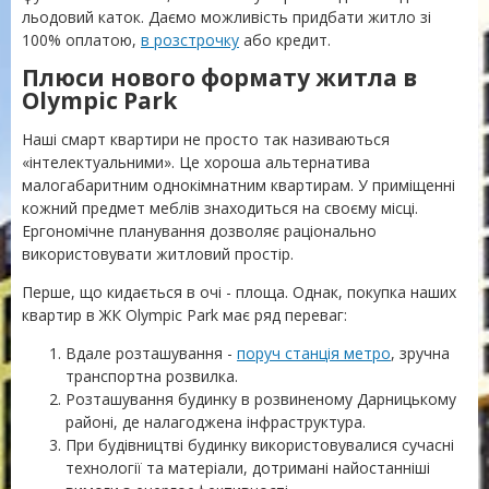
льодовий каток. Даємо можливість придбати житло зі
100% оплатою,
в розстрочку
або кредит.
Плюси нового формату житла в
Olympic Park
Наші смарт квартири не просто так називаються
«інтелектуальними». Це хороша альтернатива
малогабаритним однокімнатним квартирам. У приміщенні
кожний предмет меблів знаходиться на своєму місці.
Ергономічне планування дозволяє раціонально
використовувати житловий простір.
Перше, що кидається в очі - площа. Однак, покупка наших
квартир в ЖК Olympic Park має ряд переваг:
Вдале розташування -
поруч станція метро
, ​​зручна
транспортна розвилка.
Розташування будинку в розвиненому Дарницькому
районі, де налагоджена інфраструктура.
При будівництві будинку використовувалися сучасні
технології та матеріали, дотримані найостанніші