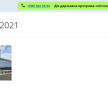
(096) 384-36-84
Діє державна програма «єОсел
2021