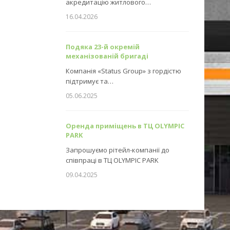
акредитацію житлового…
16.04.2026
Подяка 23-й окремій
механізованій бригаді
Компанія «Status Group» з гордістю
підтримує та…
05.06.2025
Оренда приміщень в ТЦ OLYMPIC
PARK
Запрошуємо рітейл-компанії до
співпраці в ТЦ OLYMPIC PARK
09.04.2025